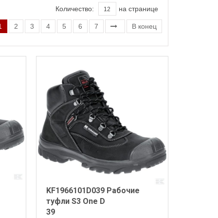
Количество:
на странице
1
2
3
4
5
6
7
В конец
KF1966101D039 Рабочие
туфли S3 One D
39