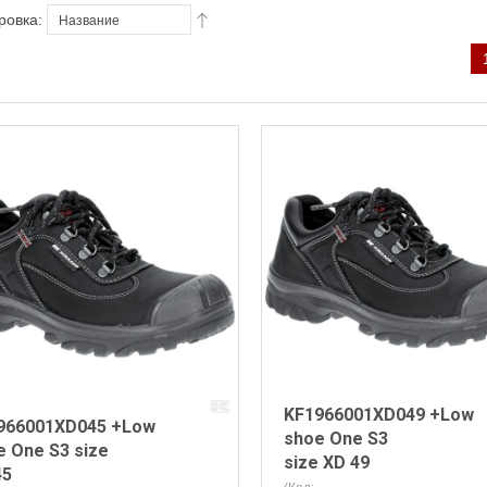
ровка:
KF1966001XD049 +Low
966001XD045 +Low
shoe One S3
e One S3 size
size XD 49
45