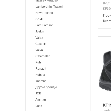
Massey Ferguson
(Код:
Lamborghini Trattori
KF19
New Holland
Прои
SAME
Kra
Ford/Fordson
Joskin
Valtra
Case IH
Volvo
Caterpillar
Kuhn
Renault
Kubota
Yanmar
Другие бренды
JCB
Ammann
KF1
Lanz
туф