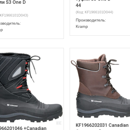
ли S3 One D
44
(Код:
KF1966101D044
)
KF1966101D043
)
Производитель:
зводитель:
Kramp
mp
KF1966202031 Canadian
966201046 +Canadian