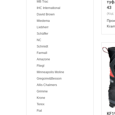
туф
MB Trac
43
IHC International
(Код:
David Brown
Прои
Miedema
Kra
Liebherr
Schäffer
NC
Schmidt
Farmall
Amazone
Fliegl
Minneapolis Moline
Gregoire&Besson
Allis Chalmers
Grimme
Krone
Terex
Fiat
KF1