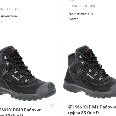
(Код:
KF1966001XD049
)
66001XD045
)
Производитель:
зводитель:
Kramp
mp
KF1966101D041 Рабочи
966101D040 Рабочие
туфли S3 One D
ли S3 One D