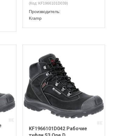
(Код:
KF1966101D039
)
Производитель:
Kramp
е
KF1966101D042 Рабочие
туфли S3 One D