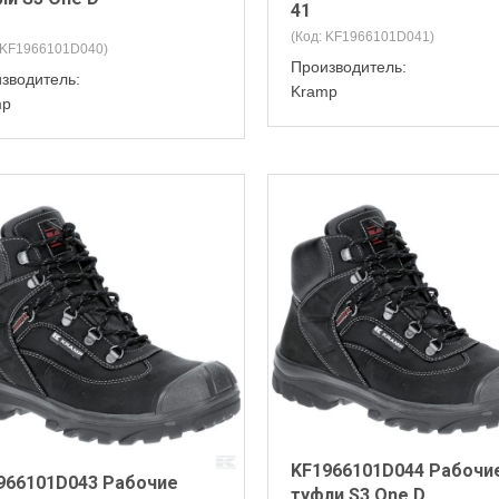
41
(Код:
KF1966101D041
)
KF1966101D040
)
Производитель:
зводитель:
Kramp
mp
KF1966101D044 Рабочи
966101D043 Рабочие
туфли S3 One D