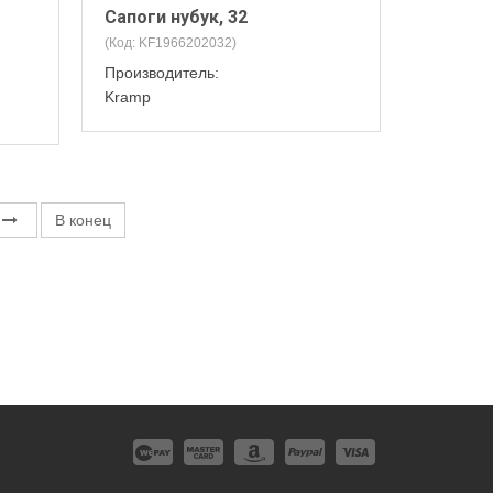
Сапоги нубук, 32
(Код:
KF1966202032
)
Производитель:
Kramp
В конец