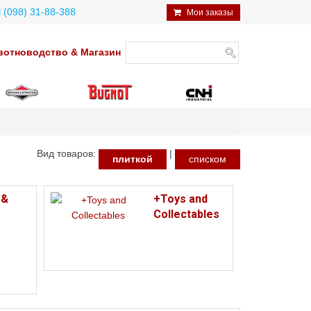
098) 31-88-388
Мои заказы
отноводство & Магазин
Вид товаров:
|
плиткой
списком
 &
+Toys and
Collectables