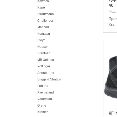
Kaweco
40
Kane
(Код:
Strautmann
Прои
Challenger
Kra
Manitou
Komatsu
Steyr
Neuson
Brantner
MB Unimog
Pöttinger
Annaburger
Briggs & Stratton
Fortuna
Kverneland
Väderstad
Grene
Kramer
KF1