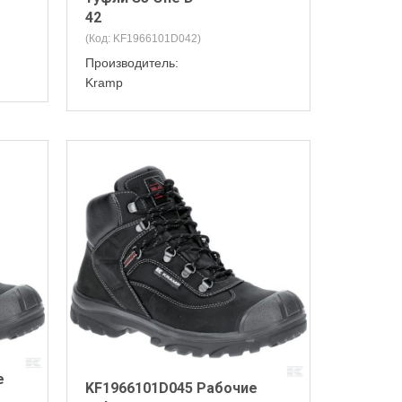
42
(Код:
KF1966101D042
)
Производитель:
Kramp
е
KF1966101D045 Рабочие