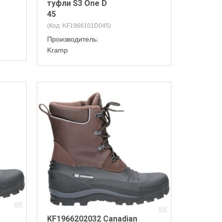
туфли S3 One D
45
(Код:
KF1966101D045
)
Производитель:
Kramp
KF1966202032 Canadian