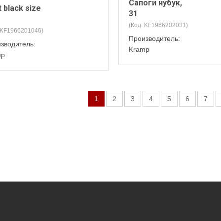
Сапоги нубук,
 black size
31
(Код:
KF1966202031
)
KF1966201046
)
Производитель:
зводитель:
Kramp
mp
1
2
3
4
5
6
7