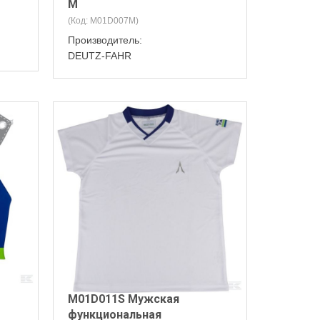
M
(Код:
M01D007M
)
Производитель:
DEUTZ-FAHR
M01D011S Мужская
функциональная