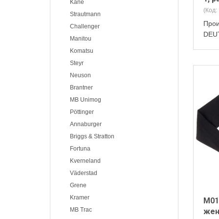
Kane
(Код:
Strautmann
Прои
Challenger
DEU
Manitou
Komatsu
Steyr
Neuson
Brantner
MB Unimog
Pöttinger
Annaburger
Briggs & Stratton
Fortuna
Kverneland
Väderstad
Grene
Kramer
M01
MB Trac
жен