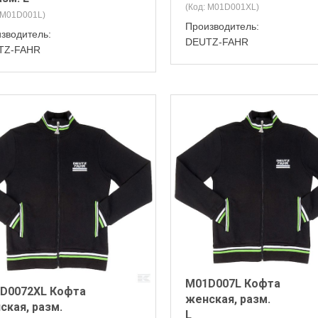
(Код:
M01D001XL
)
M01D001L
)
Производитель:
зводитель:
DEUTZ-FAHR
TZ-FAHR
M01D007L Кофта
D0072XL Кофта
женская, разм.
ская, разм.
L