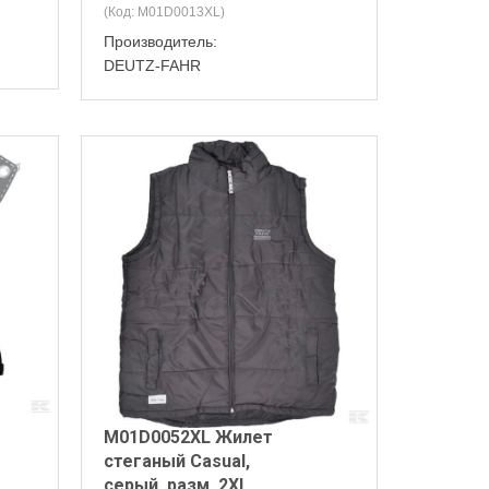
(Код:
M01D0013XL
)
Производитель:
DEUTZ-FAHR
M01D0052XL Жилет
стеганый Casual,
серый, разм. 2XL