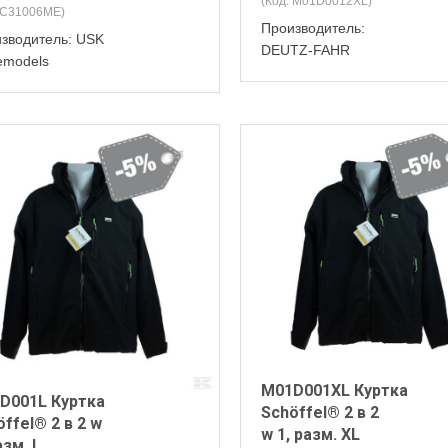
(Код:
M01D0012XL
)
C31006ME
)
Производитель:
зводитель:
USK
DEUTZ-FAHR
emodels
M01D001XL Куртка
D001L Куртка
Schöffel® 2 в 2
ffel® 2 в 2 w
w 1, разм. XL
азм. L