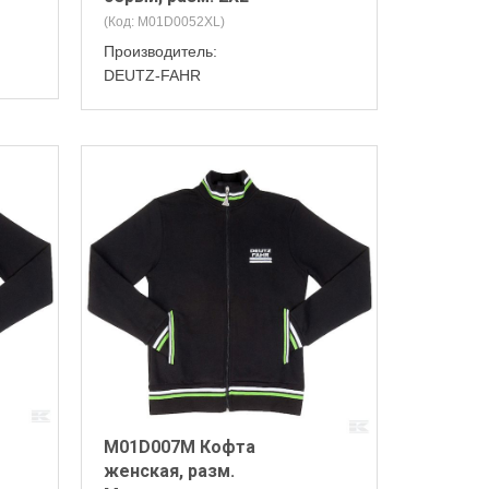
(Код:
M01D0052XL
)
Производитель:
DEUTZ-FAHR
M01D007M Кофта
женская, разм.