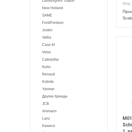
Lamborghini Trattori
(Код:
New Holland
Прои
SAME
Scal
Ford/Fordson
Joskin
Valtra
Case IH
Volvo
Caterpillar
Kuhn
Renault
Kubota
Yanmar
Другие бренды
JCB
Ammann
M01
Lanz
Schö
Kaweco
1, р