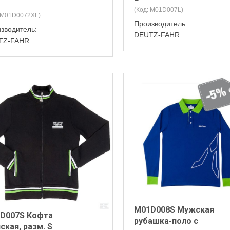
(Код:
M01D007L
)
M01D0072XL
)
Производитель:
зводитель:
DEUTZ-FAHR
TZ-FAHR
M01D008S Мужская
D007S Кофта
рубашка-поло с
ская, разм. S