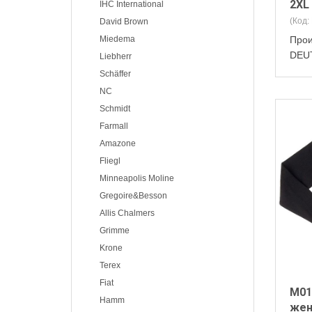
2XL
IHC International
(Код:
David Brown
Miedema
Прои
DEU
Liebherr
Schäffer
NC
Schmidt
Farmall
Amazone
Fliegl
Minneapolis Moline
Gregoire&Besson
Allis Chalmers
Grimme
Krone
Terex
Fiat
M01
Hamm
жен