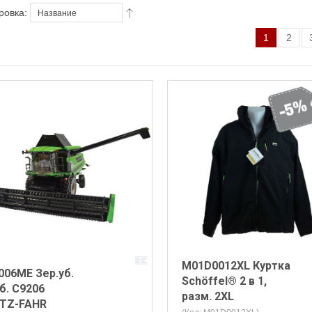
ровка:
1
2
M01D0012XL Куртка
006ME Зер.уб.
Schöffel® 2 в 1,
б. C9206
разм. 2XL
TZ-FAHR