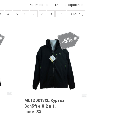
Количество:
на странице
3
4
5
6
7
8
9
В конец
M01D0013XL Куртка
Schöffel® 2 в 1,
разм. 3XL