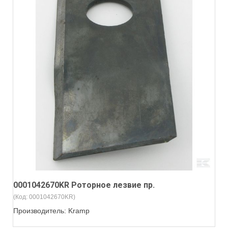
0001042670KR Роторное лезвие пр.
(Код:
0001042670KR
)
Производитель:
Kramp