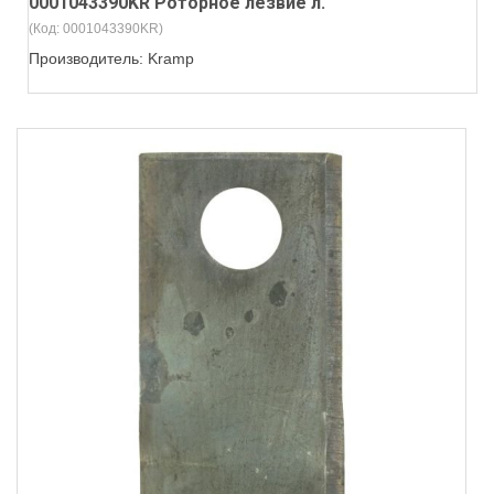
0001043390KR Роторное лезвие л.
(Код:
0001043390KR
)
Производитель:
Kramp