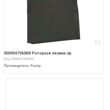
0009047960KR Роторное лезвие пр.
(Код:
0009047960KR
)
Производитель:
Kramp