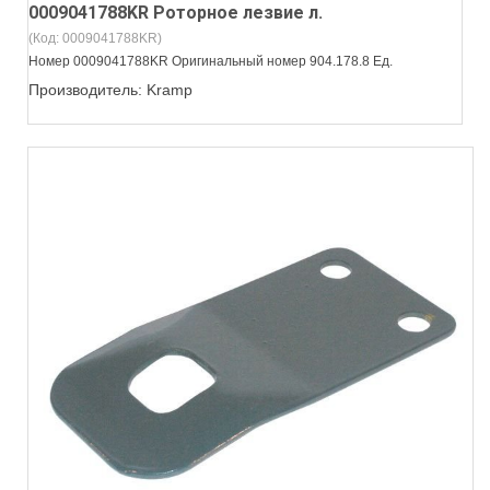
0009041788KR Роторное лезвие л.
(Код:
0009041788KR
)
Номер 0009041788KR Оригинальный номер 904.178.8 Ед.
Производитель:
Kramp