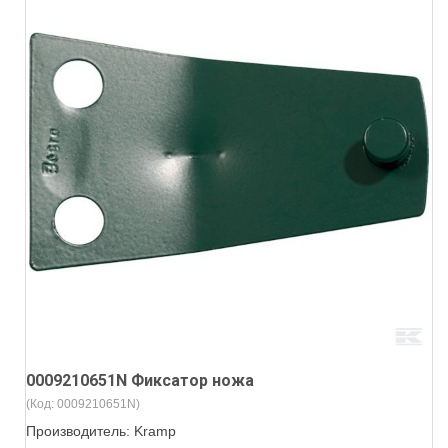
0009210651N Фиксатор ножа
(Код:
0009210651N
)
Производитель:
Kramp