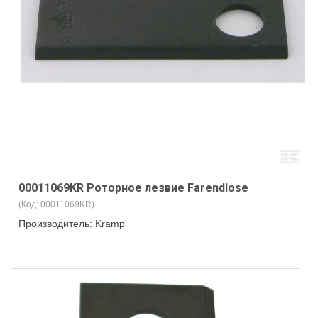
00011069KR Роторное лезвие Farendlose
(Код:
00011069KR
)
Производитель:
Kramp