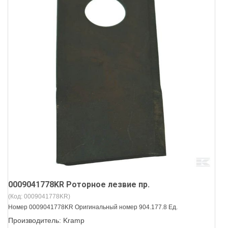
0009041778KR Роторное лезвие пр.
(Код:
0009041778KR
)
Номер 0009041778KR Оригинальный номер 904.177.8 Ед.
Производитель:
Kramp