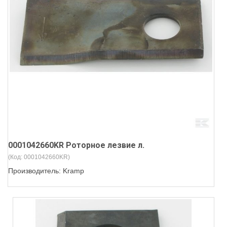
0001042660KR Роторное лезвие л.
(Код:
0001042660KR
)
Производитель:
Kramp