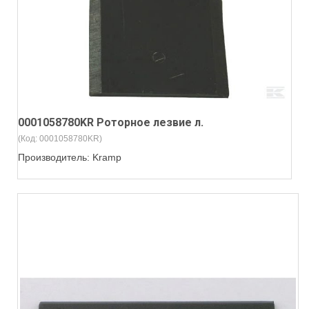
0001058780KR Роторное лезвие л.
(Код:
0001058780KR
)
Производитель:
Kramp