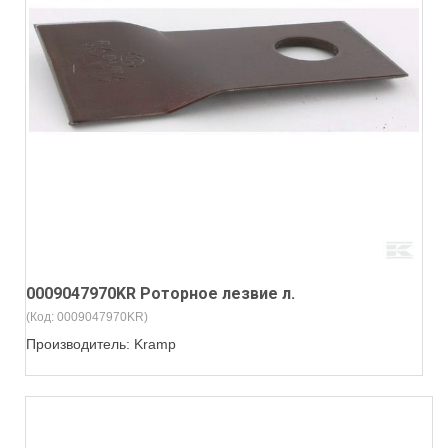
0009047970KR Роторное лезвие л.
(Код:
0009047970KR
)
Производитель:
Kramp