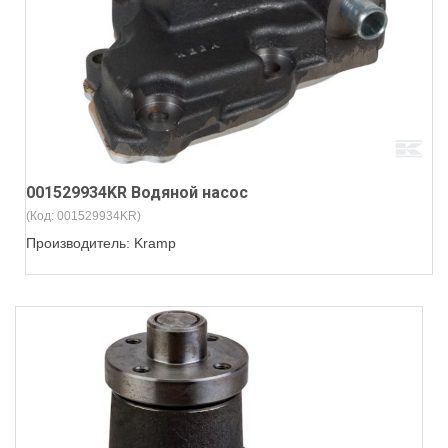
001529934KR Водяной насос
(Код:
001529934KR
)
Производитель:
Kramp