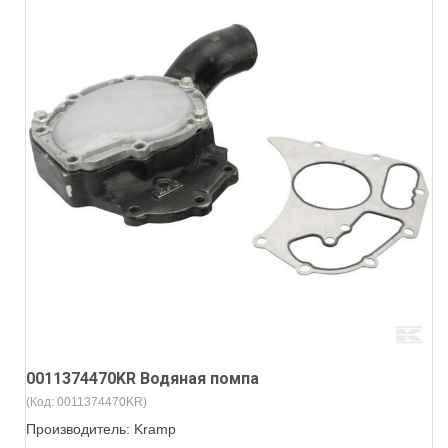
0011374470KR Водяная помпа
(Код:
0011374470KR
)
Производитель:
Kramp