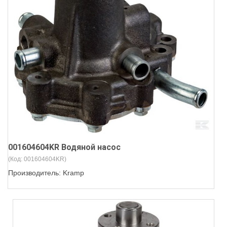
001604604KR Водяной насос
(Код:
001604604KR
)
Производитель:
Kramp