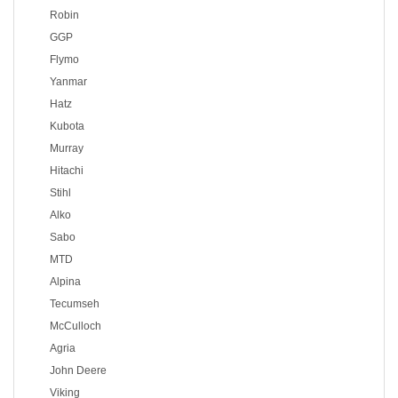
Robin
GGP
Flymo
Yanmar
Hatz
Kubota
Murray
Hitachi
Stihl
Alko
Sabo
MTD
Alpina
Tecumseh
McCulloch
Agria
John Deere
Viking