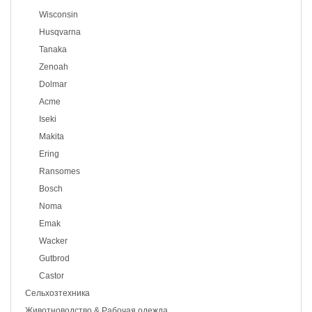
Wisconsin
Husqvarna
Tanaka
Zenoah
Dolmar
Acme
Iseki
Makita
Ering
Ransomes
Bosch
Noma
Emak
Wacker
Gutbrod
Castor
Сельхозтехника
Животноводство & Рабочая одежда