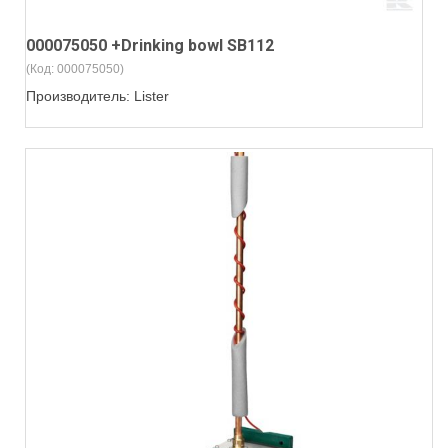
000075050 +Drinking bowl SB112
(Код:
000075050
)
Производитель:
Lister