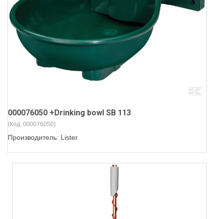
000076050 +Drinking bowl SB 113
(Код:
000076050
)
Производитель:
Lister