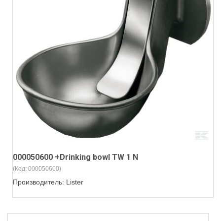
000050600 +Drinking bowl TW 1 N
(Код:
000050600
)
Производитель:
Lister