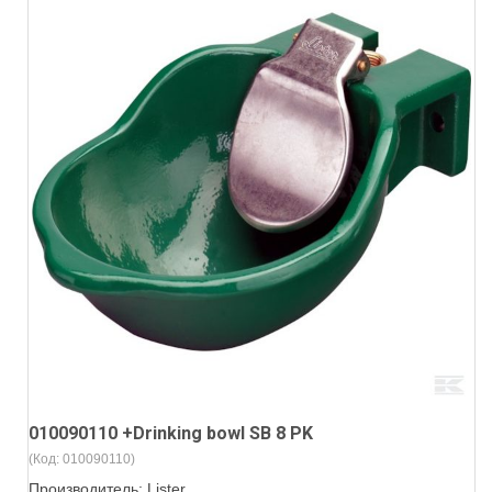
010090110 +Drinking bowl SB 8 PK
(Код:
010090110
)
Производитель:
Lister