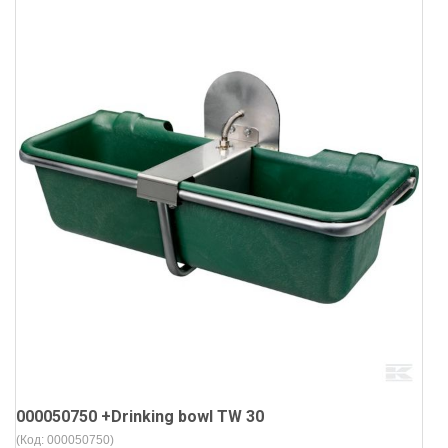
000050750 +Drinking bowl TW 30
(Код:
000050750
)