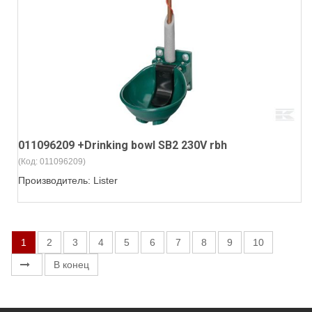
011096209 +Drinking bowl SB2 230V rbh
(Код:
011096209
)
Производитель:
Lister
1
2
3
4
5
6
7
8
9
10
В конец