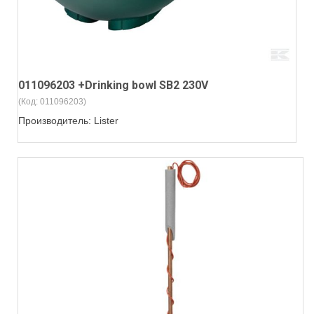
011096203 +Drinking bowl SB2 230V
(Код:
011096203
)
Производитель:
Lister