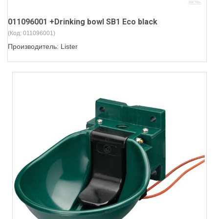
011096001 +Drinking bowl SB1 Eco black
(Код:
011096001
)
Производитель:
Lister