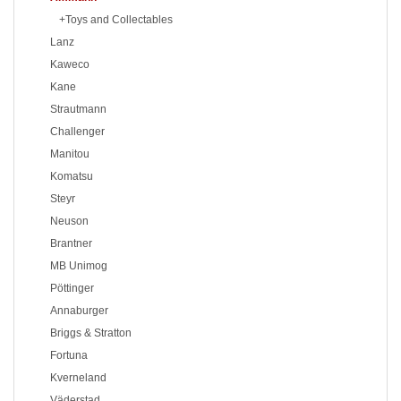
+Toys and Collectables
Lanz
Kaweco
Kane
Strautmann
Challenger
Manitou
Komatsu
Steyr
Neuson
Brantner
MB Unimog
Pöttinger
Annaburger
Briggs & Stratton
Fortuna
Kverneland
Väderstad