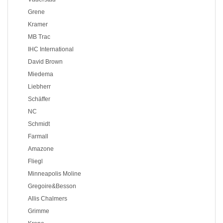
Grene
Kramer
MB Trac
IHC International
David Brown
Miedema
Liebherr
Schäffer
NC
Schmidt
Farmall
Amazone
Fliegl
Minneapolis Moline
Gregoire&Besson
Allis Chalmers
Grimme